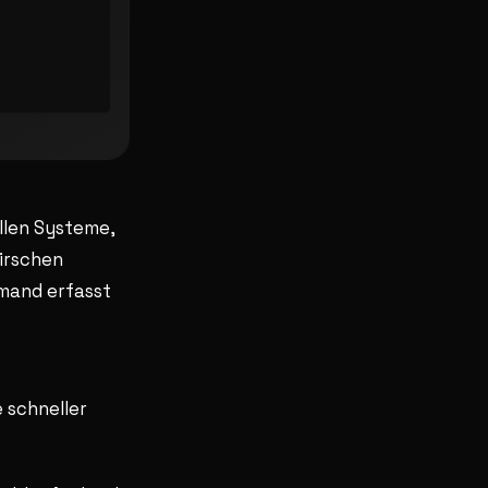
llen Systeme,
nirschen
emand erfasst
 schneller