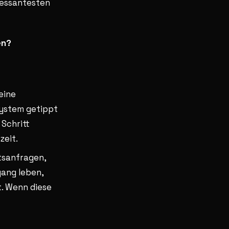
eressantesten
en?
eine
System getippt
 Schritt
zeit.
sanfragen,
gang leben,
ht. Wenn diese