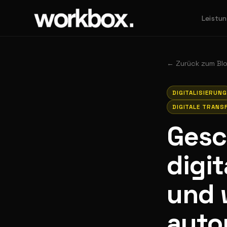
Leistu
←
Zurück zum Bl
DIGITALISIERUNG
DIGITALE TRANS
Gesc
digi
und 
auto