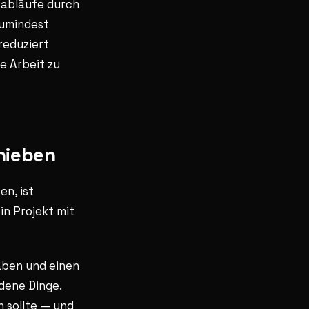
tsabläufe durch
zumindest
 reduziert
e Arbeit zu
hieben
n, ist
in Projekt mit
aben und einen
edene Dinge.
n sollte — und