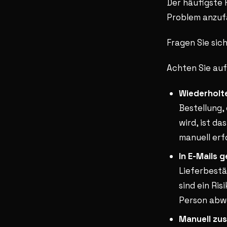
Der häufigste F
Problem anzuf
Fragen Sie sic
Achten Sie auf
Wiederholt
Bestellung,
wird, ist da
manuell erfo
In E-Mails 
Lieferbestä
sind ein Ris
Person abwe
Manuell zu