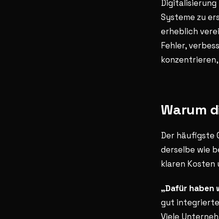
Digitalisierun
Systeme zu ers
erheblich verei
Fehler, verbes
konzentrieren,
Warum di
Der häufigste 
derselbe wie b
klaren Kosten
„Dafür haben w
gut integriert
Viele Unterneh