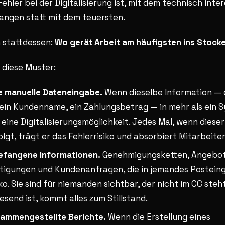
ehler bei der Digitalisierung ist, mit dem technisch int
angen statt mit dem teuersten.
h stattdessen:
Wo gerät Arbeit am häufigsten ins Stock
 diese Muster:
e manuelle Dateneingabe.
Wenn dieselbe Information — 
 ein Kundenname, ein Zahlungsbetrag — in mehr als ein 
s eine Digitalisierungsmöglichkeit. Jedes Mal, wenn dieser
lgt, trägt er das Fehlerrisiko und absorbiert Mitarbeiter
gefangene Informationen.
Genehmigungsketten, Angebot
tigungen und Kundenanfragen, die in jemandes Postein
iko. Sie sind für niemanden sichtbar, der nicht im CC ste
send ist, kommt alles zum Stillstand.
sammengestellte Berichte.
Wenn die Erstellung eines