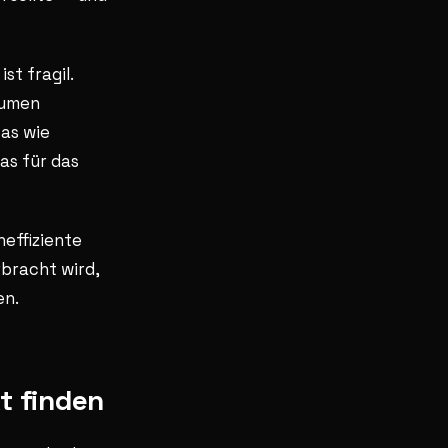
st fragil.
lumen
as wie
as für das
neffiziente
rbracht wird,
en.
t finden