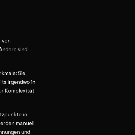
n von
 Andere sind
rkmale: Sie
its irgendwo in
ur Komplexität
atzpunkte in
erden manuell
chnungen und