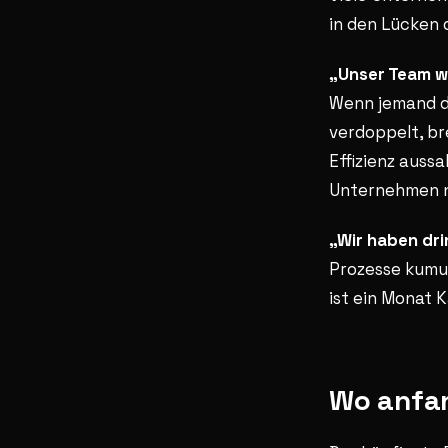
in den Lücken 
„Unser Team we
Wenn jemand d
verdoppelt, b
Effizienz auss
Unternehmen n
„Wir haben dr
Prozesse kumul
ist ein Monat 
Wo anfan