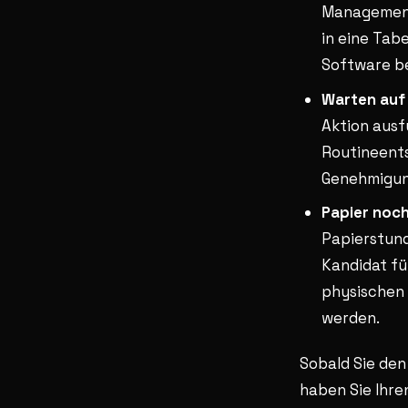
Management
in eine Tabe
Software be
Warten auf
Aktion ausf
Routineents
Genehmigung
Papier noch
Papierstund
Kandidat fü
physischen 
werden.
Sobald Sie den
haben Sie Ihr