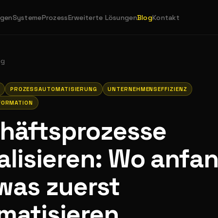
ngen
Systeme
Prozess
Erweiterte Lösungen
Blog
Kontakt
og
PROZESSAUTOMATISIERUNG
UNTERNEHMENSEFFIZIENZ
FORMATION
häftsprozesse
talisieren: Wo anfa
was zuerst
matisieren