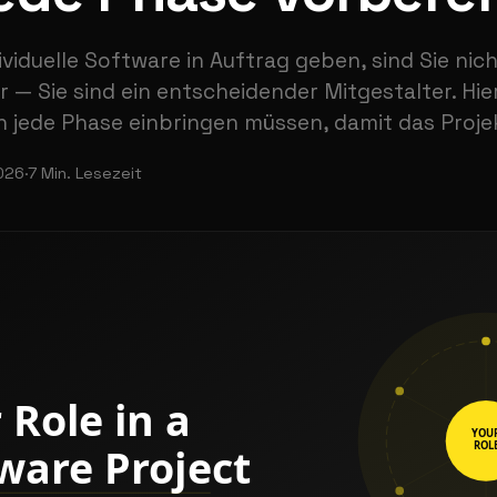
ividuelle Software in Auftrag geben, sind Sie nic
 — Sie sind ein entscheidender Mitgestalter. Hie
in jede Phase einbringen müssen, damit das Projek
2026
·
7
Min. Lesezeit