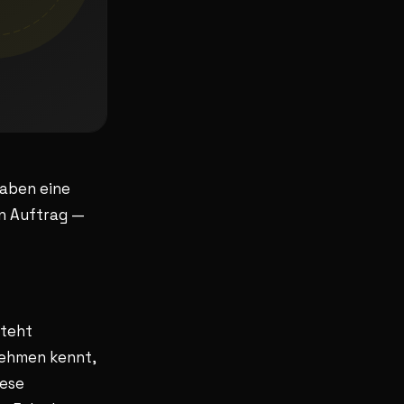
haben eine
en Auftrag —
steht
nehmen kennt,
iese