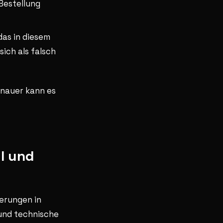
 Bestellung
 das in diesem
sich als falsch
genauer kann es
l und
erungen in
 und technische