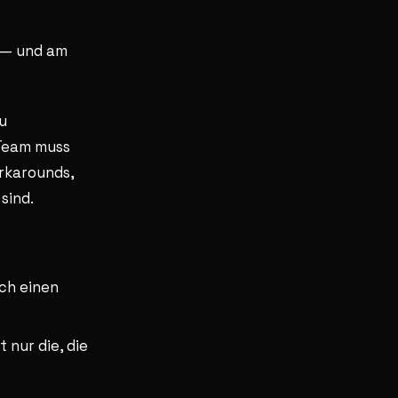
t — und am
zu
 Team muss
orkarounds,
sind.
ch einen
 nur die, die