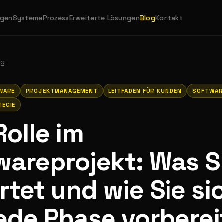
ngen
Systeme
Prozess
Erweiterte Lösungen
Blog
Kontakt
og
WARE
PROJEKTMANAGEMENT
LEITFADEN FÜR KUNDEN
SOFTWAR
TEGIE
Rolle im
wareprojekt: Was S
rtet und wie Sie si
jede Phase vorbere