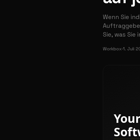
Wenn Sie ind
Auftraggeber
Sie, was Sie 
Workbox
·
1. Juli 