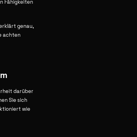
n Fähigkeiten
erklärt genau,
ie achten
em
arheit darüber
en Sie sich
tioniert wie