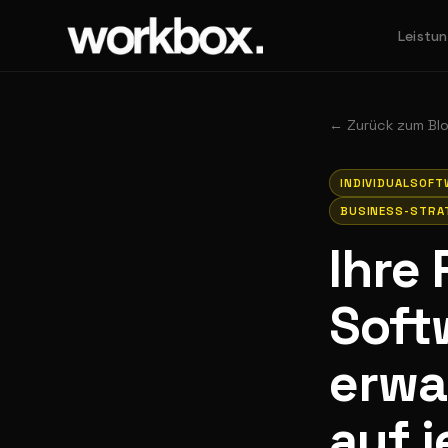
Leistu
←
Zurück zum Bl
INDIVIDUALSOFT
BUSINESS-STRA
Ihre 
Soft
erwa
auf 