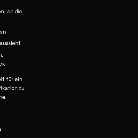
en, wo die
den
 aussieht
n,
ck
t für ein
ikation zu
te.
s