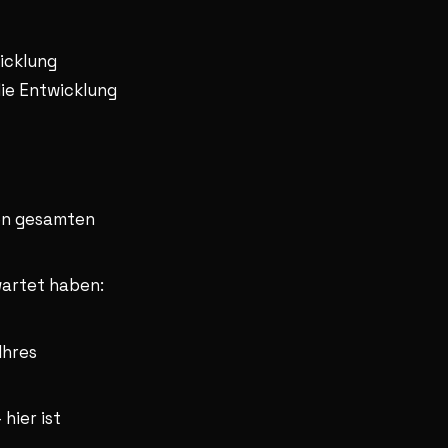
wicklung
die Entwicklung
en gesamten
wartet haben:
Ihres
 hier ist