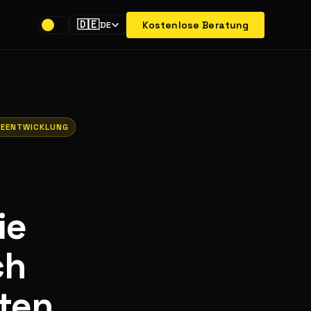
🇩🇪
Kostenlose Beratung
DE
EENTWICKLUNG
ie
ch
iten